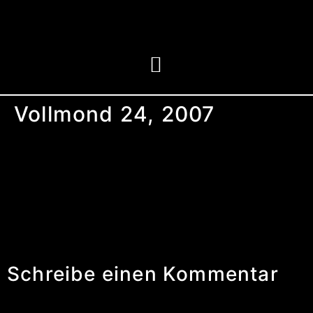
Vollmond 24, 2007
DVD-Rohlinge, Fehlbrände, bedruckt mit
Empfehlungen zu
Planetenkonstellationen aus dem
Mondkalender, Auflage 38
Schreibe einen Kommentar
Du musst
angemeldet
sein, um einen